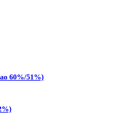
ао 60%/51%)
2%)